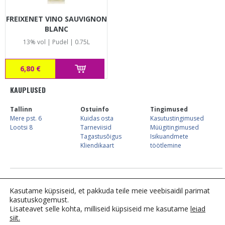
FREIXENET VINO SAUVIGNON
BLANC
13% vol | Pudel | 0.75L
6,80 €
KAUPLUSED
Tallinn
Ostuinfo
Tingimused
Mere pst. 6
Kuidas osta
Kasutustingimused
Lootsi 8
Tarneviisid
Müügitingimused
Tagastusõigus
Isikuandmete
Kliendikaart
töötlemine
E-kaupluse info:
Tel. 683 7744,
kliendiinfo@alkostore.ee
, E-R 09:00-16:00
Kasutame küpsiseid, et pakkuda teile meie veebisaidil parimat
kasutuskogemust.
Lisateavet selle kohta, milliseid küpsiseid me kasutame
leiad
siit.
Tähelepanu! Tegemist on alkoholiga. Alkohol võib