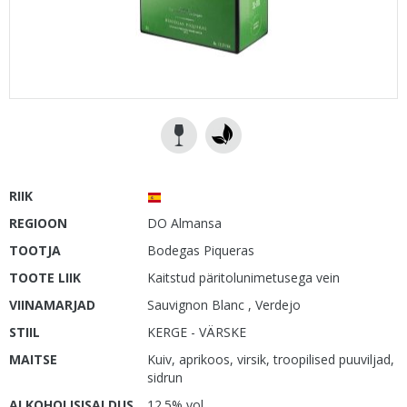
RIIK
REGIOON
DO Almansa
TOOTJA
Bodegas Piqueras
TOOTE LIIK
Kaitstud päritolunimetusega vein
VIINAMARJAD
Sauvignon Blanc , Verdejo
STIIL
KERGE - VÄRSKE
MAITSE
Kuiv, aprikoos, virsik, troopilised puuviljad,
sidrun
ALKOHOLISISALDUS
12.5% vol