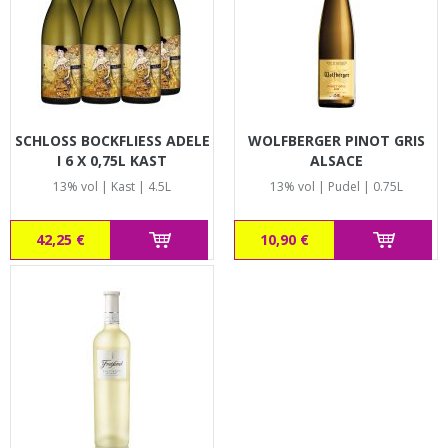
SCHLOSS BOCKFLIESS ADELE
WOLFBERGER PINOT GRIS
I 6 X 0,75L KAST
ALSACE
13% vol | Kast | 4.5L
13% vol | Pudel | 0.75L
42,25 €
10,90 €