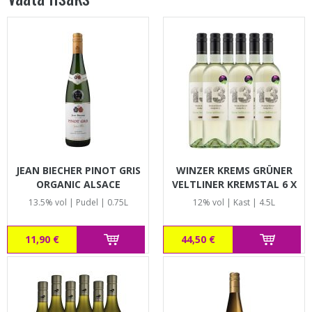
JEAN BIECHER PINOT GRIS
WINZER KREMS GRÜNER
ORGANIC ALSACE
VELTLINER KREMSTAL 6 X
0,75L KAST
13.5% vol | Pudel | 0.75L
12% vol | Kast | 4.5L
11,90 €
44,50 €