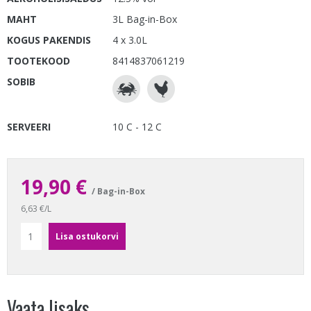
MAHT
3L Bag-in-Box
KOGUS PAKENDIS
4 x 3.0L
TOOTEKOOD
8414837061219
SOBIB
SERVEERI
10 C - 12 C
19,90 €
/ Bag-in-Box
6,63 €/L
Vaata lisaks