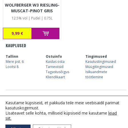
WOLFBERGER W3 RIESLING-
MUSCAT-PINOT GRIS
12.5% vol | Pudel | 0.75L
9,99 €
KAUPLUSED
Tallinn
Ostuinfo
Tingimused
Mere pst. 6
Kuidas osta
Kasutustingimused
Lootsi 8
Tarneviisid
Müügitingimused
Tagastusõigus
Isikuandmete
Kliendikaart
töötlemine
E-kaupluse info:
Tel. 683 7744,
kliendiinfo@alkostore.ee
, E-R 09:00-16:00
Kasutame küpsiseid, et pakkuda teile meie veebisaidil parimat
kasutuskogemust.
Lisateavet selle kohta, milliseid küpsiseid me kasutame
leiad
siit.
Tähelepanu! Tegemist on alkoholiga. Alkohol võib
kahjustada teie tervist.