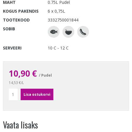
MAHT
0.75L Pudel
KOGUS PAKENDIS
6 x 0,75L
TOOTEKOOD
3332750001844
SOBIB
SERVEERI
10 C - 12 C
10,90 €
/ Pudel
14,53 €/L
Vaata lisaks