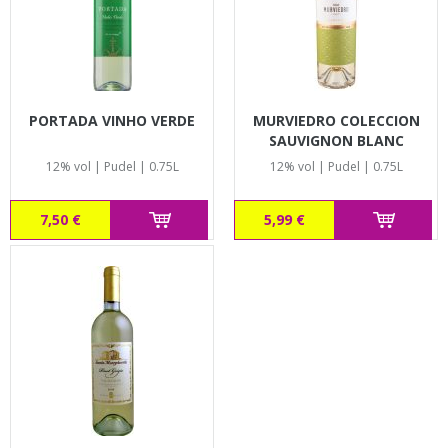
PORTADA VINHO VERDE
MURVIEDRO COLECCION
SAUVIGNON BLANC
VALENCIA
12% vol | Pudel | 0.75L
12% vol | Pudel | 0.75L
7,50 €
5,99 €