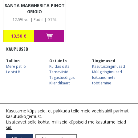
SANTA MARGHERITA PINOT
GRIGIO
12.5% vol | Pudel | 0.75L
13,50 €
KAUPLUSED
Tallinn
Ostuinfo
Tingimused
Mere pst. 6
Kuidas osta
Kasutustingimused
Lootsi 8
Tarneviisid
Müügitingimused
Tagastusõigus
Isikuandmete
Kliendikaart
töötlemine
E-kaupluse info:
Tel. 683 7744,
kliendiinfo@alkostore.ee
, E-R 09:00-16:00
Kasutame küpsiseid, et pakkuda teile meie veebisaidil parimat
kasutuskogemust.
Lisateavet selle kohta, milliseid küpsiseid me kasutame
leiad
siit.
Tähelepanu! Tegemist on alkoholiga. Alkohol võib
kahjustada teie tervist.