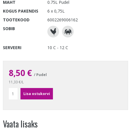
MAHT
0.75L Pudel
KOGUS PAKENDIS
6 x 0,75L
TOOTEKOOD
6002269006162
SOBIB
SERVEERI
10 C - 12 C
8,50 €
/ Pudel
11,33 €/L
Vaata lisaks