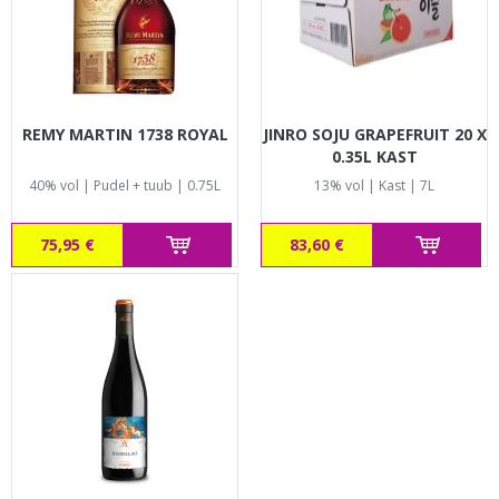
REMY MARTIN 1738 ROYAL
JINRO SOJU GRAPEFRUIT 20 X
0.35L KAST
40% vol | Pudel + tuub | 0.75L
13% vol | Kast | 7L
75,95 €
83,60 €