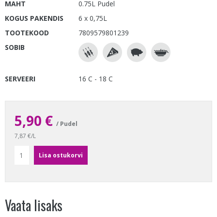
MAHT
0.75L Pudel
KOGUS PAKENDIS
6 x 0,75L
TOOTEKOOD
7809579801239
SOBIB
SERVEERI
16 C - 18 C
5,90 €
/ Pudel
7,87 €/L
Vaata lisaks