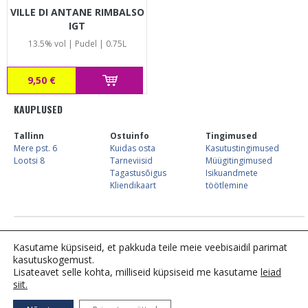
VILLE DI ANTANE RIMBALSO
IGT
13.5% vol | Pudel | 0.75L
9,50 €
KAUPLUSED
Tallinn
Ostuinfo
Tingimused
Mere pst. 6
Kuidas osta
Kasutustingimused
Lootsi 8
Tarneviisid
Müügitingimused
Tagastusõigus
Isikuandmete
Kliendikaart
töötlemine
E-kaupluse info:
Tel. 683 7744,
kliendiinfo@alkostore.ee
, E-R 09:00-16:00
Kasutame küpsiseid, et pakkuda teile meie veebisaidil parimat
kasutuskogemust.
Lisateavet selle kohta, milliseid küpsiseid me kasutame
leiad
siit.
Tähelepanu! Tegemist on alkoholiga. Alkohol võib
kahjustada teie tervist.